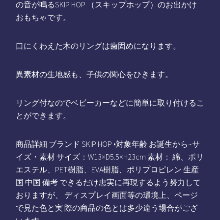
の音が鳴るSKIP HOP （スキップホップ）のお出かけ
おもちゃです。
口にくわえた木のリングは歯固めになります。
異素材の生地感も、子供の関心をひきます。
リング付なのでベビーカーなどに簡単に取り付けるこ
とができます。
商品詳細 ブランド SKIP HOP •対象年齢 お誕生から~サ
イズ・素材 サイズ：W13×D5.5×H23cm 素材： 綿、ポリ
エステル、PET樹脂、EVA樹脂、ポリプロピレン 生産
国 中国 備考 できるだけ忠実に再現するよう努力して
おりますが、 ディスプレイ画面等の環境上、ページ
で見た色と実 際の商品の色とは多少違う場合がござ