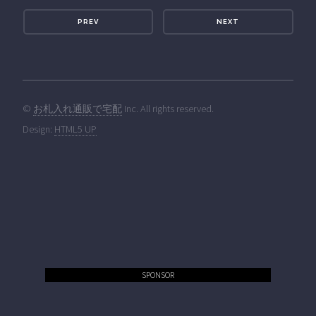
PREV
NEXT
©
お札入れ通販で宅配
Inc. All rights reserved.
Design:
HTML5 UP
SPONSOR