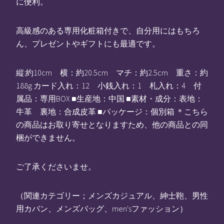
に便利。
高級感のある専用化粧箱付きで、自分用にはもちろ
ん、プレゼントやギフトにも最適です。
縦:約10cm 横：約20.5cm マチ：約2.5cm 重さ：約
188g カード入れ：12 小銭入れ：1 札入れ：4 付
属品：専用BOX ■生産地：中国 ■素材・成分：表地：
牛革 裏地：合成皮革 ■パッケージ：個別箱 ＊こちら
の商品はお取り寄せとなりますため、他の商品との同
梱ができません。
ご了承くださいませ。
（関連カテゴリー；メンズカジュアル、紳士鞄、男性
用カバン、メンズバッグ、men'sファッション）