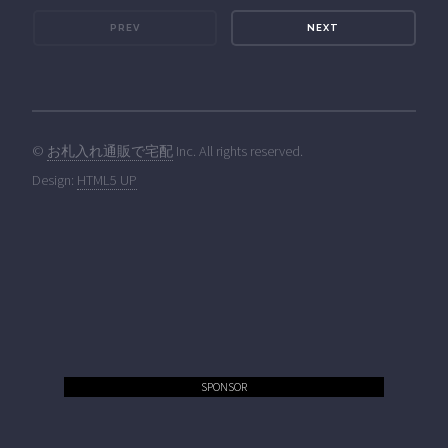
PREV
NEXT
©
お札入れ通販で宅配
Inc. All rights reserved.
Design:
HTML5 UP
SPONSOR