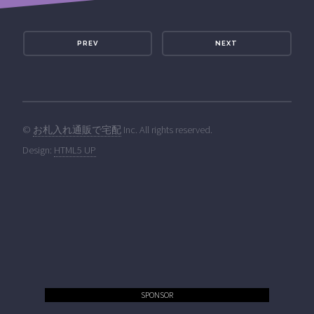
PREV
NEXT
©
お札入れ通販で宅配
Inc. All rights reserved.
Design:
HTML5 UP
SPONSOR