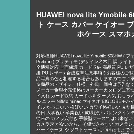
HUAWEI nova lite Y
ト ケース カバー ケイオー 
ホケース スマホ
対応機種HUAWEI nova lite Ymobile 608
Pretimo ( プリティモ )デザイン名木目 調 ラ
全機種対応 全面保護 カード収納 高品質 PU レザ
級 PU レザー / 合成皮革注意事項※お客様
品写真の色と相違する場合もありますのでご了
※商品のデザイン、仕様、外観、価格は予告な
メーカー希望小売価格はメーカーカタログに基づいて掲載して
ド入れ カード収納 カードホルダー 人気 おしゃれ オス
ル ニフモ NifMo mineo マイネオ BIGLOBEモ
イル かっこいい 格好いい カワイ格好いい 見た目 
の日 入学祝い 卒業祝い 就職祝い バレンタインデー ホワ
従来の カメラ穴付き 手帳型ケースでは出来ない
カメラ穴 がないからこそ傷つきやすい カメラレン
ハードケース や ソフトケース につけたままで