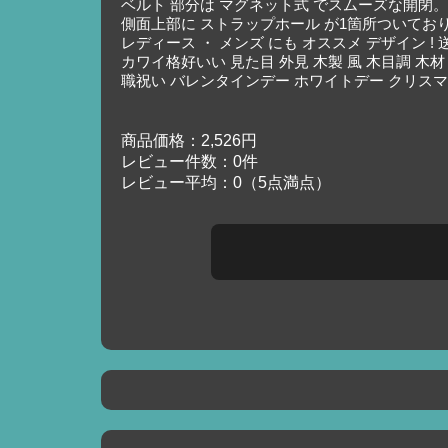
ベルト 部分は マグネット式 でスムーズな開閉。
側面上部に ストラップホール が1箇所ついてお
レディース ・ メンズ にも オススメ デザイン ! 送料無
カワイ格好いい 見た目 外見 木製 風 木目調 木材
職祝い バレンタインデー ホワイトデー クリスマス
商品価格：2,526円
レビュー件数：0件
レビュー平均：0（5点満点）