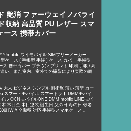
ト ウッド 艶消 ファーウェイノバライ
収納 高品質 PU レザー スマ
ケース 携帯カバー
ャリアY!mobile ワイモバイル SIMフリーメーカー
型ケース ( 手帳型 手帳 ) ケース カバー 手帳型
ス 携帯カバー ブラウン プリント 印刷 手帳 / 高
面の違い、また室内、室外での撮影により実際の商
 // 大人 ビジネス シンプル 耐衝撃 薄い 薄型 カー
mineo スマートモバイル スマートラボ DMMモバイ
イル OCNモバイルONE DMM mobile LINEモバ
然木 木目金 木目塗装 誕生日 父の日 母の日 敬老
608HW // 全機種 対応 手帳型スマホケース 。