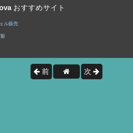
va
おすすめサイト
ェル販売
本製
前
次