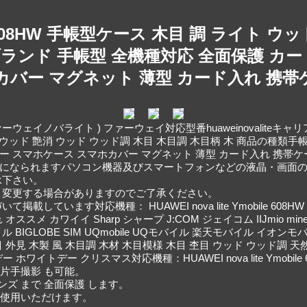
mobile 608HW 手帳型ケース 木目 調 ライ
ブランド 手帳型 全機種対応 全面保護 カード
カバー マグネット 薄型 カード入れ 携帯
HW ( ファーウェイノバライト ) ファーウェイ対応型番huaweinovaliteキ
イト ウッド 艶消 ウッド ウッド調 木目 木目調 木目柄 木 商品の種類手帳
ー スマホケース スマホカバー マグネット 薄型 カード入れ 携帯ケー
のご覧になられますパソコン機器及びスマートフォンなどの液晶・画
承下さい。
く変更する場合がありますのでご了承ください。
います対応機種： HUAWEI nova lite Ymobile 608HW
スメ カワイイ Sharp シャープ J:COM ジェイコム IIJmio 
バイル BIGLOBE SIM UQmobile UQモバイル 楽天モバイル イオンモバ
外見 木製 風 木目調 木材 木目模様 木目 杢目 ウッド ウッド調 天
イトデー クリスマス対応機種：HUAWEI nova lite Ymobile 
 片手撮影 も可能。
ズ まで 全面保護 します。
も使用いただけます。