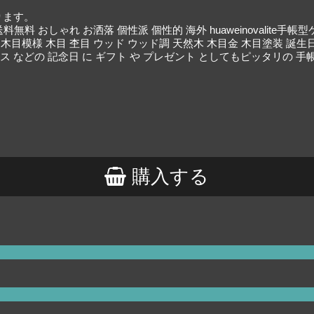
ります。
料 おしゃれ お洒落 個性派 個性的 海外 huaweinovalite手帳型ケー
 木目模様 木目 杢目 ウッド ウッド調 天然木 木目金 木目塗装 誕生
 などの 記念日 に ギフト や プレゼント としてもピッタリの 手
購入する