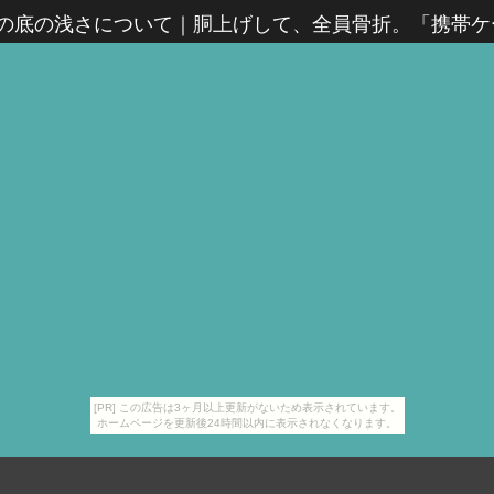
判の底の浅さについて
｜
胴上げして、全員骨折。「携帯ケー
[PR] この広告は3ヶ月以上更新がないため表示されています。
ホームページを更新後24時間以内に表示されなくなります。