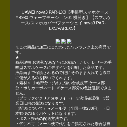
HUAWEI nova3 PAR-LX9【手帳型スマホケース
YB980 ウェーブモーション01 横開き】【スマホケ
ース/スマホカバー/ファーウェイ nova3 PAR-
LX9/PARLX9】
※この商品は加工にこだわったワンランク上の商品で
す。
★
商品説明 お洒落なあなたにお勧めしたい、レザーの手
帳型スマホケースにデザインを印刷した商品です。
液晶面まで保護されるので鞄にそのまま入れても液晶
に傷が入るのを防いでくれます。
＜素材＞ 手帳部分：汚れに強い合成皮革 ケース部
分：ポリカーボネート ※ケース部分の色は選択できま
せん。
（ブラックorクリアorホワイト） ※決済確認後、3営
業日以内の発送になります。
（配送について） ●メール便（全国一律230円） ・日
本郵便のゆうパケットになります。
・ポスト投函の配送方法です。
・代引不可（メール便で代引をご指定された場合は自