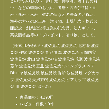
どの子供のお祝い、御中元・御歳暮、暑中お見舞
い、などの季節のお祝い、還暦・古希(古稀)・喜
寿・傘寿・米寿・敬老の日などの長寿のお祝い、
海外の方へのお土産・贈り物、上場記念・株式公
開記念、創業記念等企業の記念品、法人ギフト、
高級贈答品等の「プレゼント、贈り物」として。
（検索用:かわいい 波佐見焼 波佐見焼 北村隆 波佐
見焼 作家 波佐見焼 九谷 青窯 波佐見焼 人間国宝
波佐見焼 北山 波佐見焼 猫 波佐見焼 花瓶 波佐見焼
蓋付 波佐見焼 豆皿 波佐見焼 ワイングラス ペア
Disney 波佐見焼 波佐見焼 香炉 波佐見焼 マグカッ
プ 波佐見焼 夫婦茶碗 波佐見焼 ビアカップ 波佐見
焼 皿 波佐見焼 湯呑み）
商品価格：4,290円
レビュー件数：0件