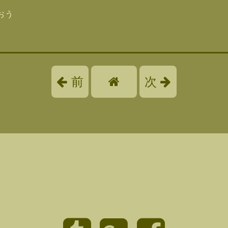
おう
前
次