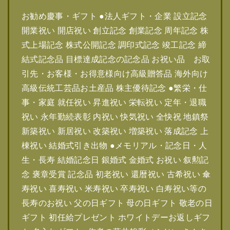
お勧め慶事・ギフト ●法人ギフト・企業 設立記念
開業祝い 開店祝い 創立記念 創業記念 周年記念 株
式上場記念 株式公開記念 調印式記念 竣工記念 締
結式記念品 目標達成記念の記念品 お祝い品 お取
引先・お客様・お得意様向け高級贈答品 海外向け
高級伝統工芸品お土産品 株主優待記念 ●繁栄・仕
事・家庭 就任祝い 昇進祝い 栄転祝い 定年・退職
祝い 永年勤続表彰 内祝い 快気祝い 全快祝 地鎮祭
新築祝い 新居祝い 改築祝い 増築祝い 落成記念 上
棟祝い 結婚式引き出物 ●メモリアル・記念日・人
生・長寿 結婚記念日 銀婚式 金婚式 お祝い 叙勲記
念 褒章受賞 記念品 初老祝い 還暦祝い 古希祝い 傘
寿祝い 喜寿祝い 米寿祝い 卒寿祝い 白寿祝い等の
長寿のお祝い 父の日ギフト 母の日ギフト 敬老の日
ギフト 初任給プレゼント ホワイトデーお返しギフ