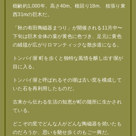
樹齢約1,000年、高さ40m、根回り18m、 枝張り東
西31mの巨木だ。
「秋の有田陶磁器まつり」が開催される11月中〜
下旬は巨木全体の葉が黄色に色づき、足元に黄色
の絨毯が広がりロマンティックな散歩道になる。
トンバイ塀 町を歩くと独特な風情を醸し出す塀が
目に入る。
トンバイ塀と呼ばれるその塀は古い窯を構成して
いた石を再利用したものだ。
古来から伝わる生活の知恵が町の随所に生かされ
ている。
どこぞの窯でどんな人がどんな陶磁器を焼いたも
のだろうか、思いを馳せ歩くのもご一興だ。