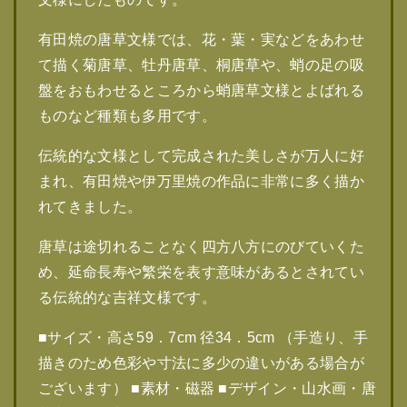
有田焼の唐草文様では、花・葉・実などをあわせ
て描く菊唐草、牡丹唐草、桐唐草や、蛸の足の吸
盤をおもわせるところから蛸唐草文様とよばれる
ものなど種類も多用です。
伝統的な文様として完成された美しさが万人に好
まれ、有田焼や伊万里焼の作品に非常に多く描か
れてきました。
唐草は途切れることなく四方八方にのびていくた
め、延命長寿や繁栄を表す意味があるとされてい
る伝統的な吉祥文様です。
■サイズ・高さ59．7cm 径34．5cm （手造り、手
描きのため色彩や寸法に多少の違いがある場合が
ございます） ■素材・磁器 ■デザイン・山水画・唐