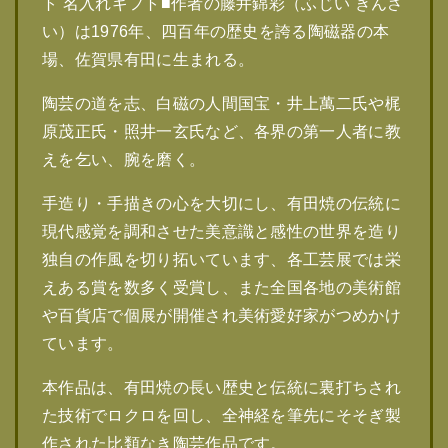
ト 名入れギフト■作者の藤井錦彩（ふじい きんさ
い）は1976年、四百年の歴史を誇る陶磁器の本
場、佐賀県有田に生まれる。
陶芸の道を志、白磁の人間国宝・井上萬二氏や梶
原茂正氏・照井一玄氏など、各界の第一人者に教
えを乞い、腕を磨く。
手造り・手描きの心を大切にし、有田焼の伝統に
現代感覚を調和させた美意識と感性の世界を造り
独自の作風を切り拓いています、各工芸展では栄
えある賞を数多く受賞し、また全国各地の美術館
や百貨店で個展が開催され美術愛好家がつめかけ
ています。
本作品は、有田焼の長い歴史と伝統に裏打ちされ
た技術でロクロを回し、全神経を筆先にそそぎ製
作された比類なき陶芸作品です。