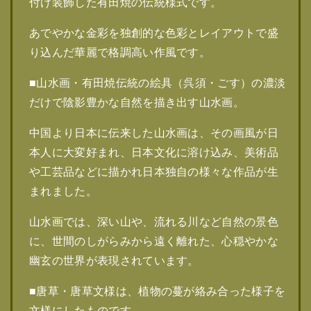
付け装飾した有田焼の伝統様式です。
あでやかな金彩を独創的な色彩とレイアウトで盛
り込んだ華麗で格調高い作風です。
■山水画・有田焼伝統の絵具（呉須・ごす）の濃淡
だけで陰影豊かな自然を描き出す山水画。
中国より日本に伝来した山水画は、その画風が日
本人に大変好まれ、日本文化に溶け込み、美術品
や工芸品などに描かれ日本独自の様々な作品が生
まれました。
山水画では、深い山や、流れる川など自然の景色
に、世間のしがらみから遠く離れた、心穏やかな
幽玄の世界が表現されています。
■唐草・唐草文様は、植物の蔓が絡み合った様子を
文様にしたものです。