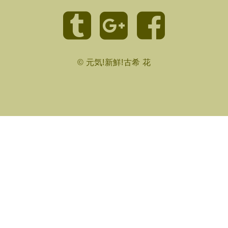
©
元気!新鮮!古希 花