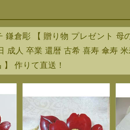
 鎌倉彫 【 贈り物 プレゼント 母
日 成人 卒業 還暦 古希 喜寿 傘寿 
品 】 作りて直送！