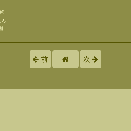
選
せん
則
前
次